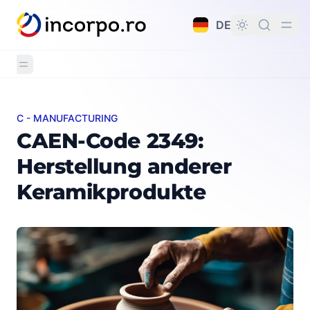
alt springen
DE
C - MANUFACTURING
CAEN-Code 2349: Herstellung anderer Keramikproduk
CAEN-Code 2349:
Herstellung anderer
Keramikprodukte