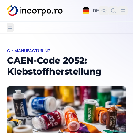
alt springen
DE
C - MANUFACTURING
CAEN-Code 2052: Klebstoffherstellung
CAEN-Code 2052:
Klebstoffherstellung