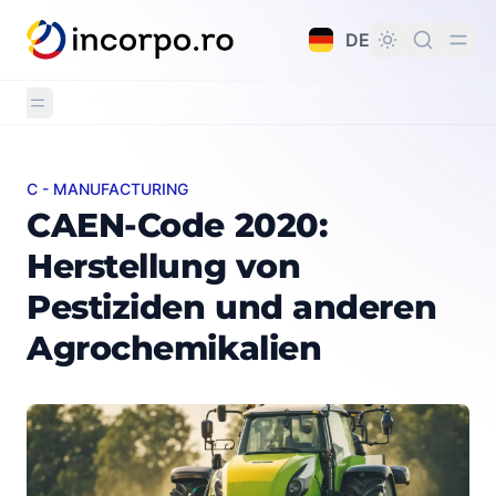
alt springen
DE
C - MANUFACTURING
CAEN-Code 2020: Herstellung von Pestiziden und an
CAEN-Code 2020:
Herstellung von
Pestiziden und anderen
Agrochemikalien