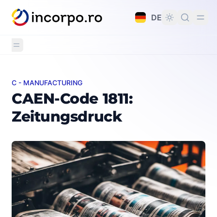
alt springen
DE
C - MANUFACTURING
CAEN-Code 1811: Zeitungsdruck
CAEN-Code 1811:
Zeitungsdruck