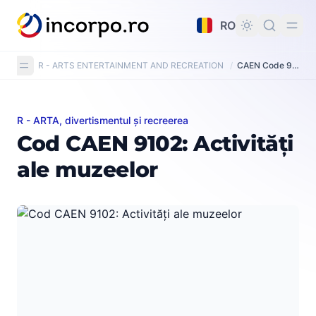
nutul principal
RO
R - ARTS ENTERTAINMENT AND RECREATION
/
CAEN Code 9102: Museums activities
R - ARTA, divertismentul și recreerea
Cod CAEN 9102: Activități ale muzeelor
Cod CAEN 9102: Activități
ale muzeelor