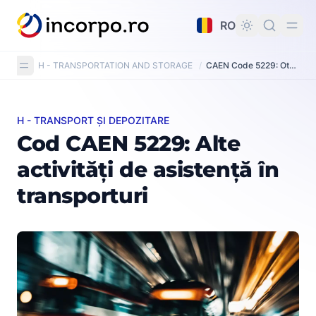
nutul principal
RO
H - TRANSPORTATION AND STORAGE
/
CAEN Code 5229: Other transportation support activities
H - TRANSPORT ȘI DEPOZITARE
Cod CAEN 5229: Alte activități de asistență în transport
Cod CAEN 5229: Alte
activități de asistență în
transporturi