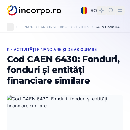
nutul principal
RO
K - FINANCIAL AND INSURANCE ACTIVITIES
/
CAEN Code 6430: Trusts, funds and similar financial entities
K - ACTIVITĂȚI FINANCIARE ȘI DE ASIGURARE
Cod CAEN 6430: Fonduri, fonduri și entități financiare s
Cod CAEN 6430: Fonduri,
fonduri și entități
financiare similare