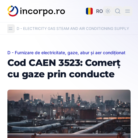
nutul principal
RO
D - ELECTRICITY GAS STEAM AND AIR CONDITIONING SUPPLY
/
C
D - Furnizare de electricitate, gaze, abur și aer condiționat
Cod CAEN 3523: Comerț cu gaze prin conducte
Cod CAEN 3523: Comerț
cu gaze prin conducte