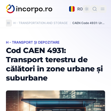
nutul principal
RO
H - TRANSPORTATION AND STORAGE
/
CAEN Code 4931: Urban and suburban passenger land transport
H - TRANSPORT ȘI DEPOZITARE
Cod CAEN 4931: Transport terestru de călători în zone
Cod CAEN 4931:
Transport terestru de
călători în zone urbane și
suburbane