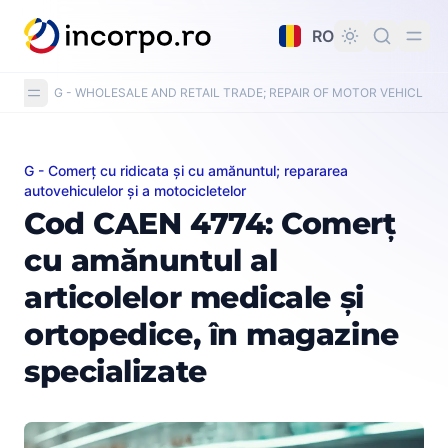
nutul principal
RO
G - WHOLESALE AND RETAIL TRADE; REPAIR OF MOTOR VEHICLE
G - Comerț cu ridicata și cu amănuntul; repararea
Cod CAEN 4774: Comerț cu amănuntul al articolelor med
autovehiculelor și a motocicletelor
Cod CAEN 4774: Comerț
cu amănuntul al
articolelor medicale și
ortopedice, în magazine
specializate