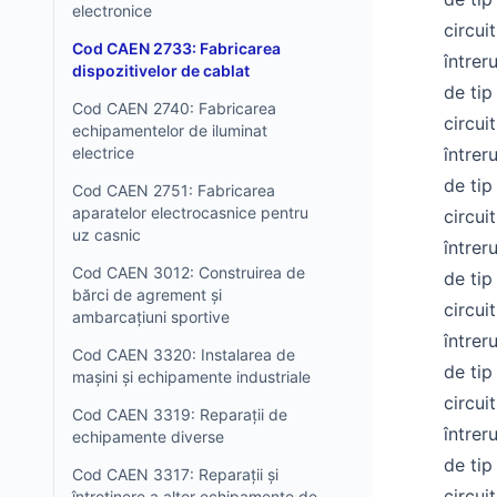
electronice
circui
Cod CAEN 2733: Fabricarea
întrer
dispozitivelor de cablat
de tip
Cod CAEN 2740: Fabricarea
circui
echipamentelor de iluminat
electrice
întrer
de tip
Cod CAEN 2751: Fabricarea
aparatelor electrocasnice pentru
circui
uz casnic
întrer
Cod CAEN 3012: Construirea de
de tip
bărci de agrement și
circui
ambarcațiuni sportive
întrer
Cod CAEN 3320: Instalarea de
de tip
mașini și echipamente industriale
circui
Cod CAEN 3319: Reparații de
întrer
echipamente diverse
de tip
Cod CAEN 3317: Reparații și
circui
întreținere a altor echipamente de