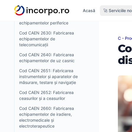
plăcilor electronice montate
nutul principal
Acasă
🚀 Serviciile n
Cod CAEN 2620: Fabricarea
calculatoarelor și a
echipamentelor periferice
Cod CAEN 2630: Fabricarea
C - Pro
Cod CA
echipamentelor de
Co
telecomunicații
Cod CAEN 2640: Fabricarea
di
echipamentelor de uz casnic
Cod CAEN 2651: Fabricarea
instrumentelor și aparatelor de
măsurare, testare și navigație
Cod CAEN 2652: Fabricarea
ceasurilor și a ceasurilor
Cod CAEN 2660: Fabricarea
echipamentelor de iradiere,
electromedicale și
electroterapeutice