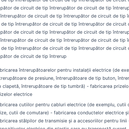
upător de circuit de tip întrerupător de circuit de tip întreru
 întrerupător de circuit de tip întrerupător de circuit de tip 
t de tip întrerupător de circuit de tip întrerupător de circuit 
upător de circuit de tip întrerupător de circuit de tip întreru
 întrerupător de circuit de tip întrerupător de circuit de tip 
t de tip întrerupător de circuit de tip întrerupător de circuit 
upător de circuit de tip întrerup
bricarea întrerupătoarelor pentru instalații electrice (de e
trerupătoare de presiune, întrerupătoare de tip buton, într
p clapetă, întrerupătoare de tip tumbră) - fabricarea prizelo
izelor electrice
bricarea cutiilor pentru cabluri electrice (de exemplu, cutii 
ize, cutii de comutare) - fabricarea conductelor electrice și 
bricarea stâlpilor de transmisie și a accesoriilor pentru linii
spozitivelor electrice din plastic care nu transportă curent, 