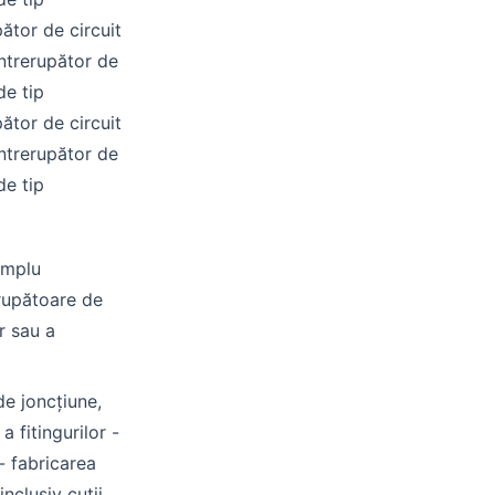
pător de circuit
întrerupător de
de tip
pător de circuit
întrerupător de
de tip
xemplu
erupătoare de
r sau a
de joncțiune,
a fitingurilor -
 - fabricarea
inclusiv cutii