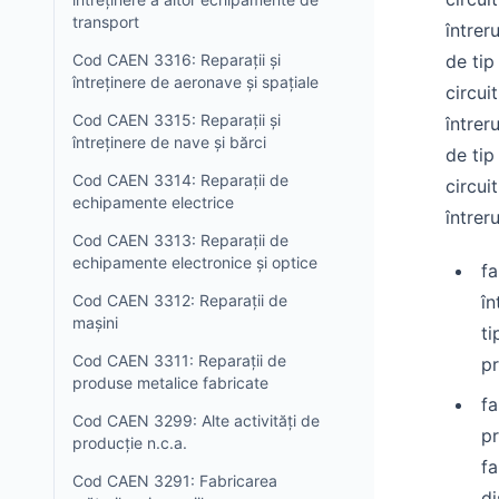
transport
întrer
Cod CAEN 3316: Reparații și
de tip
întreținere de aeronave și spațiale
circui
Cod CAEN 3315: Reparații și
întrer
întreținere de nave și bărci
de tip
Cod CAEN 3314: Reparații de
circui
echipamente electrice
întrer
Cod CAEN 3313: Reparații de
echipamente electronice și optice
fa
Cod CAEN 3312: Reparații de
în
mașini
ti
Cod CAEN 3311: Reparații de
pr
produse metalice fabricate
fa
Cod CAEN 3299: Alte activități de
pr
producție n.c.a.
fa
Cod CAEN 3291: Fabricarea
di