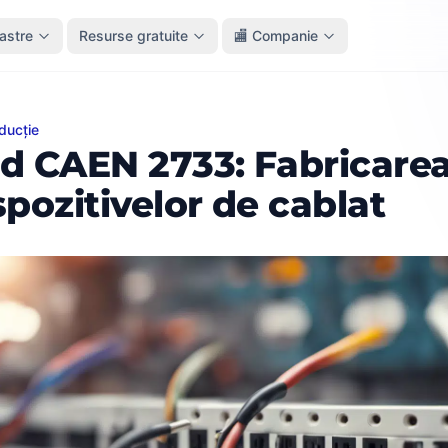
oastre
Resurse gratuite
🏬 Companie
ducție
EN 2733: Fabricarea dispozitivelor de cablat
d CAEN 2733: Fabricare
spozitivelor de cablat