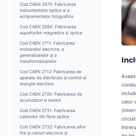
Cod CAEN 2670: Fabricarea
instrumentelor optice și a
echipamentelor fotografice
Cod CAEN 2680: Fabricarea
suporturilor magnetice și optice
Cod CAEN 2711: Fabricarea
motoarelor electrice, a
generatoarelor și a
Inc
transformatoarelor
Cod CAEN 2712: Fabricarea de
Aceast
aparate de distribuție și control al
energiei electrice
conduc
includ
Cod CAEN 2720: Fabricarea de
acumulatori și baterii
celor 
(inter
Cod CAEN 2731: Fabricarea
cablurilor din fibre optice
circui
Cod CAEN 2732: Fabricarea altor
întrer
fire și cabluri electrice și
de tip