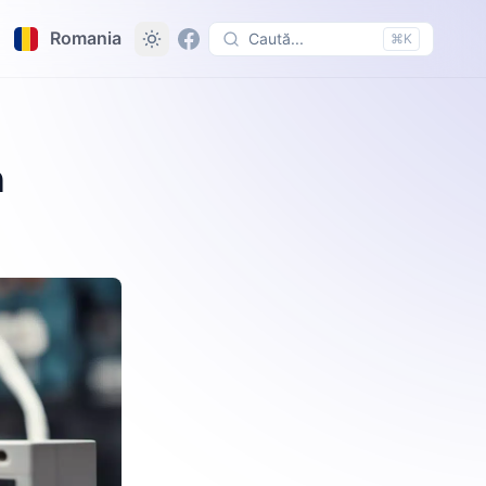
Romania
Caută...
⌘K
a