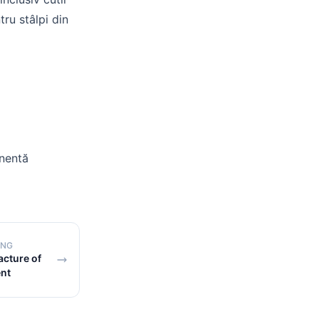
tru stâlpi din
onentă
ING
cture of
ent