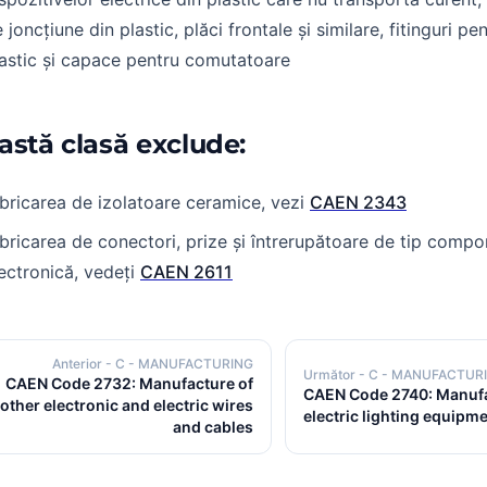
 joncțiune din plastic, plăci frontale și similare, fitinguri pen
astic și capace pentru comutatoare
astă clasă exclude:
bricarea de izolatoare ceramice, vezi
CAEN 2343
bricarea de conectori, prize și întrerupătoare de tip comp
ectronică, vedeți
CAEN 2611
Anterior
- C - MANUFACTURING
Următor
- C - MANUFACTUR
CAEN Code 2732: Manufacture of
CAEN Code 2740: Manufa
other electronic and electric wires
electric lighting equipm
and cables