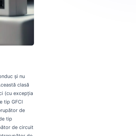
onduc și nu
Această clasă
ici (cu excepția
de tip GFCI
rerupător de
de tip
pător de circuit
întrerupător de