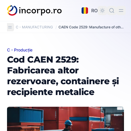
nutul principal
RO
C - MANUFACTURING
/
CAEN Code 2529: Manufacture of other tanks, reservoirs and containers of metal
C - Producție
Cod CAEN 2529: Fabricarea altor rezervoare, containere 
Cod CAEN 2529:
Fabricarea altor
rezervoare, containere și
recipiente metalice