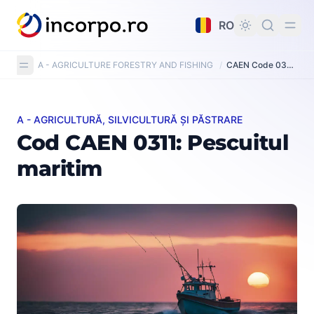
nutul principal
RO
A - AGRICULTURE FORESTRY AND FISHING
/
CAEN Code 0311: Marine fishing
A - AGRICULTURĂ, SILVICULTURĂ ȘI PĂSTRARE
Cod CAEN 0311: Pescuitul maritim
Cod CAEN 0311: Pescuitul
maritim