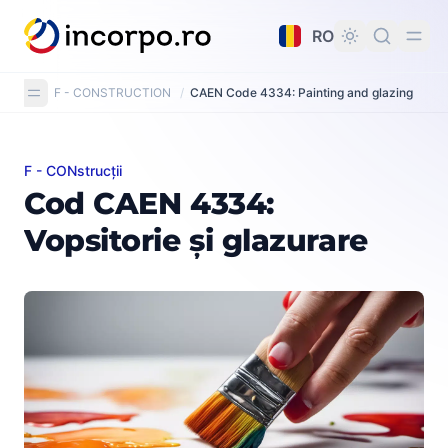
nutul principal
RO
F - CONSTRUCTION
/
CAEN Code 4334: Painting and glazing
F - CONstrucții
Cod CAEN 4334: Vopsitorie și glazurare
Cod CAEN 4334:
Vopsitorie și glazurare