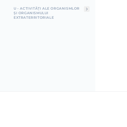
U - ACTIVITĂȚI ALE ORGANISMLOR
ȘI ORGANISMULUI
EXTRATERRITORIALE
Incorpo.ro îți permite să îți înregistrezi și să gestione