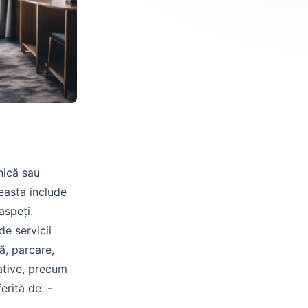
nică sau
ceasta include
aspeți.
de servicii
ă, parcare,
eative, precum
erită de: -