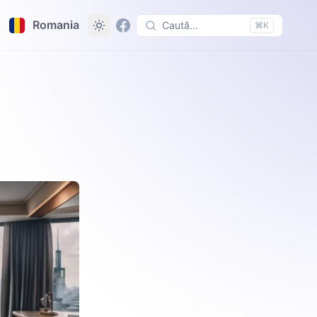
Romania
Caută...
⌘K