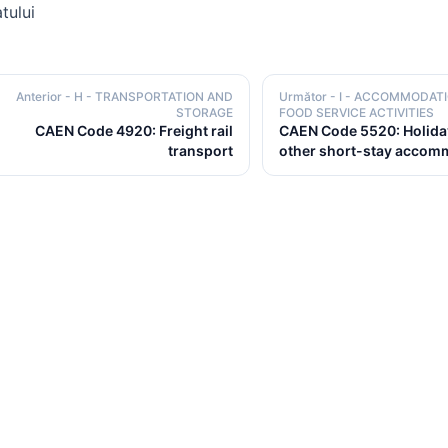
tului
Anterior
- H - TRANSPORTATION AND
Următor
- I - ACCOMMODAT
STORAGE
FOOD SERVICE ACTIVITIES
CAEN Code 4920: Freight rail
CAEN Code 5520: Holida
transport
other short-stay accom