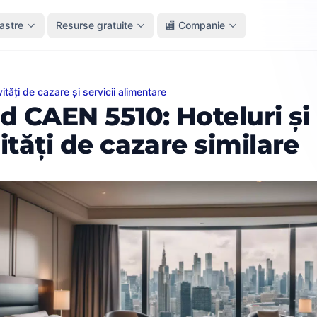
oastre
Resurse gratuite
🏬 Companie
ivități de cazare și servicii alimentare
EN 5510: Hoteluri și unități de cazare similare
d CAEN 5510: Hoteluri și
ități de cazare similare