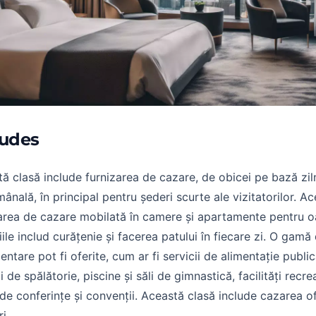
ludes
ă clasă include furnizarea de cazare, de obicei pe bază zil
ânală, în principal pentru șederi scurte ale vizitatorilor. A
area de cazare mobilată în camere și apartamente pentru o
iile includ curățenie și facerea patului în fiecare zi. O gamă 
entare pot fi oferite, cum ar fi servicii de alimentație public
ii de spălătorie, piscine și săli de gimnastică, facilități recr
i de conferințe și convenții. Această clasă include cazarea of
ri