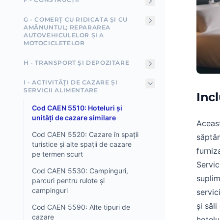
G - COMERȚ CU RIDICATA ȘI CU
AMĂNUNTUL; REPARAREA
AUTOVEHICULELOR ȘI A
MOTOCICLETELOR
H - TRANSPORT ȘI DEPOZITARE
I - ACTIVITĂȚI DE CAZARE ȘI
SERVICII ALIMENTARE
Inc
Cod CAEN 5510: Hoteluri și
unități de cazare similare
Aceast
Cod CAEN 5520: Cazare în spații
săptăm
turistice și alte spații de cazare
furniz
pe termen scurt
Servic
Cod CAEN 5530: Campinguri,
suplim
parcuri pentru rulote și
campinguri
servic
și săl
Cod CAEN 5590: Alte tipuri de
cazare
hotelu