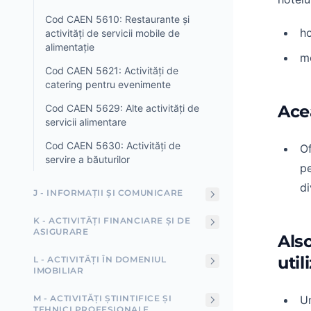
Cod CAEN 5610: Restaurante și
ho
activități de servicii mobile de
alimentație
mo
Cod CAEN 5621: Activități de
catering pentru evenimente
Ace
Cod CAEN 5629: Alte activități de
servicii alimentare
Cod CAEN 5630: Activități de
Of
servire a băuturilor
pe
di
J - INFORMAȚII ȘI COMUNICARE
K - ACTIVITĂȚI FINANCIARE ȘI DE
ASIGURARE
Als
util
L - ACTIVITĂȚI ÎN DOMENIUL
IMOBILIAR
M - ACTIVITĂȚI ȘTIINTIFICE ȘI
Un
TEHNICI PROFESIONALE