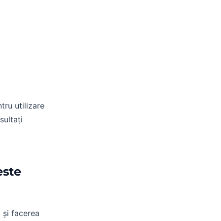
ru utilizare
sultați
este
 și facerea