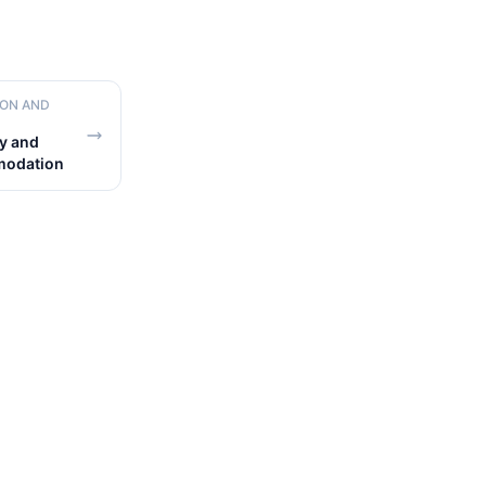
ION AND
y and
modation