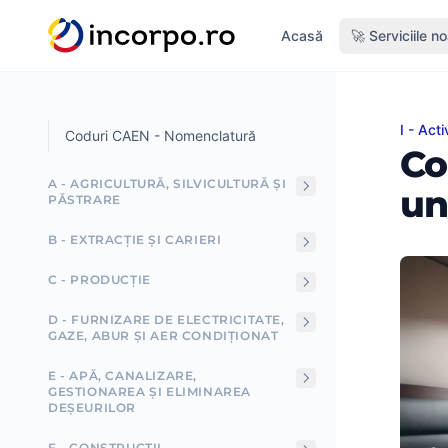
nutul principal
Acasă
🚀 Serviciile n
I - Act
Cod CA
Coduri CAEN - Nomenclatură
Co
A - AGRICULTURĂ, SILVICULTURĂ ȘI
un
PĂSTRARE
B - EXTRACȚIE ȘI CARIERI
C - PRODUCȚIE
D - FURNIZARE DE ELECTRICITATE,
GAZE, ABUR ȘI AER CONDIȚIONAT
E - APĂ, CANALIZARE,
GESTIONAREA ȘI ELIMINAREA
DEȘEURILOR
F - CONSTRUCȚII