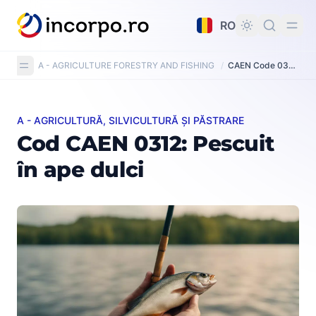
nutul principal
RO
A - AGRICULTURE FORESTRY AND FISHING
/
CAEN Code 0312: Freshwater fishing
A - AGRICULTURĂ, SILVICULTURĂ ȘI PĂSTRARE
Cod CAEN 0312: Pescuit în ape dulci
Cod CAEN 0312: Pescuit
în ape dulci