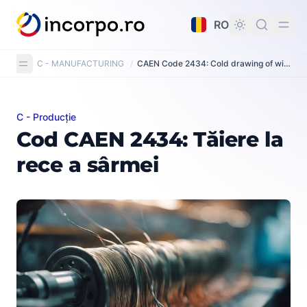
nutul principal
RO
C - MANUFACTURING
/
CAEN Code 2434: Cold drawing of wire
C - Producție
Cod CAEN 2434: Tăiere la rece a sârmei
Cod CAEN 2434: Tăiere la
rece a sârmei