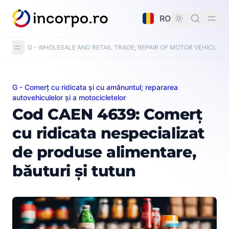
nutul principal
RO
G - WHOLESALE AND RETAIL TRADE; REPAIR OF MOTOR VEHICLE
G - Comerț cu ridicata și cu amănuntul; repararea
Cod CAEN 4639: Comerț cu ridicata nespecializat de pr
autovehiculelor și a motocicletelor
Cod CAEN 4639: Comerț
cu ridicata nespecializat
de produse alimentare,
băuturi și tutun