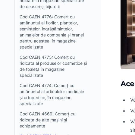
ridicare în magazine specializate
de ceasuri și bijuterii
Cod CAEN 4776: Comerț cu
amănuntul al florilor, plantelor,
semințelor, îngrășămintelor,
animalelor de companie și hranei
pentru acestea, în magazine
specializate
Cod CAEN 4775: Comerț cu
ridicata al produselor cosmetice și
de toaletă în magazine
specializate
Ace
Cod CAEN 4774: Comerț cu
amănuntul al articolelor medicale
și ortopedice, în magazine
Vâ
specializate
Vâ
Cod CAEN 4669: Comerț cu
ridicata de alte mașini și
Vâ
echipamente
si