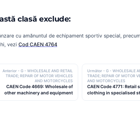
astă clasă exclude:
ânzare cu amănuntul de echipament sportiv special, precu
hi, vezi
Cod CAEN 4764
Anterior
- G - WHOLESALE AND RETAIL
Următor
- G - WHOLESALE A
TRADE; REPAIR OF MOTOR VEHICLES
TRADE; REPAIR OF MOTOR V
AND MOTORCYCLES
AND MOTORCYCLES
CAEN Code 4669: Wholesale of
CAEN Code 4771: Retail s
other machinery and equipment
clothing in specialised s