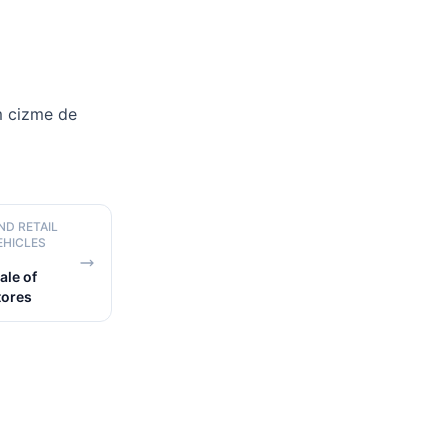
m cizme de
ND RETAIL
EHICLES
ale of
tores