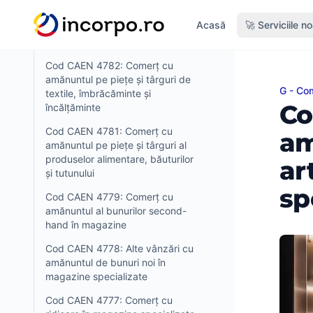
Cod CAEN 4789: Comerț cu
nutul principal
Acasă
🚀 Serviciile n
amănuntul pe piețe și târguri de
alte produse
Cod CAEN 4782: Comerț cu
amănuntul pe piețe și târguri de
G - Com
Cod CA
textile, îmbrăcăminte și
Co
încălțăminte
Cod CAEN 4781: Comerț cu
am
amănuntul pe piețe și târguri al
produselor alimentare, băuturilor
ar
și tutunului
sp
Cod CAEN 4779: Comerț cu
amănuntul al bunurilor second-
hand în magazine
Cod CAEN 4778: Alte vânzări cu
amănuntul de bunuri noi în
magazine specializate
Cod CAEN 4777: Comerț cu