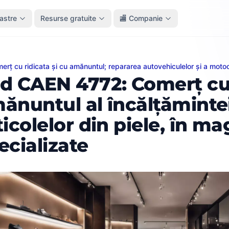
oastre
Resurse gratuite
🏬 Companie
erț cu ridicata și cu amănuntul; repararea autovehiculelor și a motoc
EN 4772: Comerț cu amănuntul al încălțămintei și al artico
d CAEN 4772: Comerț c
ănuntul al încălțămintei 
ticolelor din piele, în m
ecializate