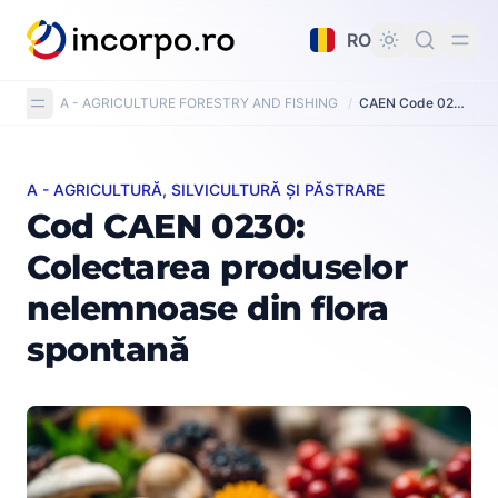
nutul principal
RO
A - AGRICULTURE FORESTRY AND FISHING
/
CAEN Code 0230: Gathering of wild growing non-wood products
A - AGRICULTURĂ, SILVICULTURĂ ȘI PĂSTRARE
Cod CAEN 0230: Colectarea produselor nelemnoase din
Cod CAEN 0230:
Colectarea produselor
nelemnoase din flora
spontană