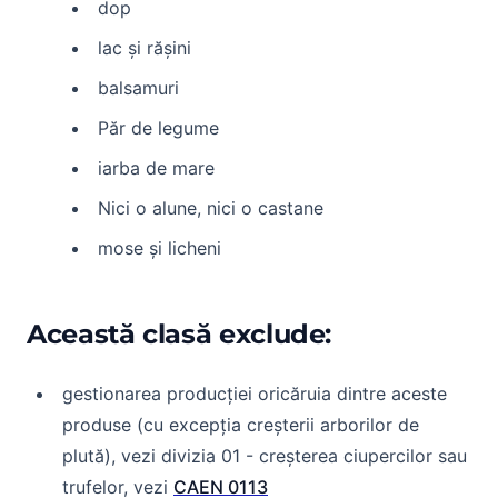
dop
lac și rășini
balsamuri
Păr de legume
iarba de mare
Nici o alune, nici o castane
mose și licheni
Această clasă exclude:
gestionarea producției oricăruia dintre aceste
produse (cu excepția creșterii arborilor de
plută), vezi divizia 01 - creșterea ciupercilor sau
trufelor, vezi
CAEN 0113