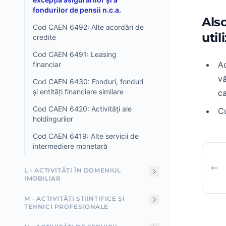
fondurilor de pensii n.c.a.
Als
Cod CAEN 6492: Alte acordări de
util
credite
Cod CAEN 6491: Leasing
Ac
financiar
vâ
Cod CAEN 6430: Fonduri, fonduri
și entități financiare similare
ca
Cod CAEN 6420: Activități ale
Cu
holdingurilor
Cod CAEN 6419: Alte servicii de
intermediere monetară
L - ACTIVITĂȚI ÎN DOMENIUL
IMOBILIAR
M - ACTIVITĂȚI ȘTIINTIFICE ȘI
TEHNICI PROFESIONALE