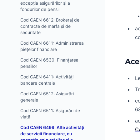
excepția asigurărilor și a
fondurilor de pensii
Cod CAEN 6612: Brokeraj de
contracte de marfă și de
ac
securitate
co
Cod CAEN 6611: Administrarea
piețelor financiare
Ace
Cod CAEN 6530: Finanțarea
pensiilor
Cod CAEN 6411: Activități
Le
bancare centrale
Tr
Cod CAEN 6512: Asigurări
generale
co
68
Cod CAEN 6511: Asigurări de
viață
ac
Cod CAEN 6499: Alte activități
C
de servicii financiare, cu
excepția asigurărilor și a