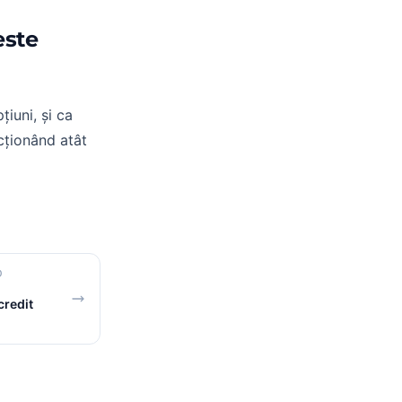
este
iuni, și ca
cționând atât
D
credit