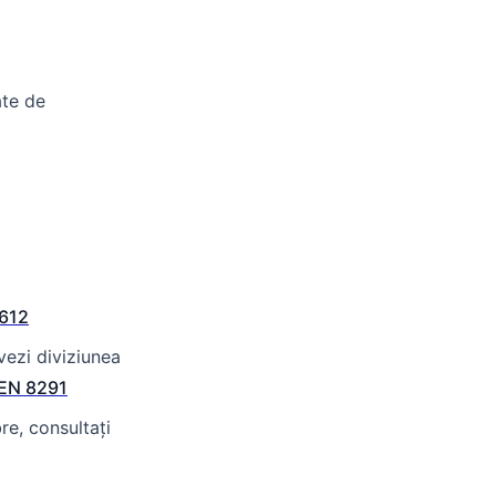
ate de
612
 vezi diviziunea
EN 8291
re, consultați