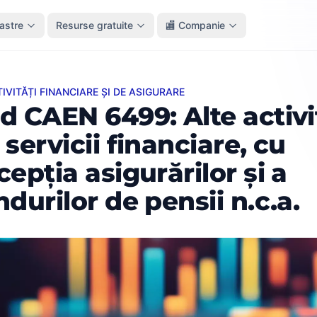
oastre
Resurse gratuite
🏬 Companie
TIVITĂȚI FINANCIARE ȘI DE ASIGURARE
EN 6499: Alte activități de servicii financiare, cu excepția as
d CAEN 6499: Alte activi
 servicii financiare, cu
cepția asigurărilor și a
ndurilor de pensii n.c.a.