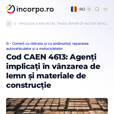
nutul principal
RO
G - WHOLESALE AND RETAIL TRADE; REPAIR OF MOTOR VEHICLE
G - Comerț cu ridicata și cu amănuntul; repararea
Cod CAEN 4613: Agenți implicați în vânzarea de lemn și
autovehiculelor și a motocicletelor
Cod CAEN 4613: Agenți
implicați în vânzarea de
lemn și materiale de
construcție