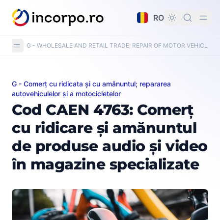
nutul principal
RO
G - WHOLESALE AND RETAIL TRADE; REPAIR OF MOTOR VEHICLE
G - Comerț cu ridicata și cu amănuntul; repararea
Cod CAEN 4763: Comerț cu ridicare și amănuntul de pro
autovehiculelor și a motocicletelor
Cod CAEN 4763: Comerț
cu ridicare și amănuntul
de produse audio și video
în magazine specializate