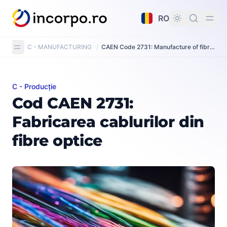
nutul principal
RO
C - MANUFACTURING
/
CAEN Code 2731: Manufacture of fibre optic cables
C - Producție
Cod CAEN 2731: Fabricarea cablurilor din fibre optice
Cod CAEN 2731:
Fabricarea cablurilor din
fibre optice