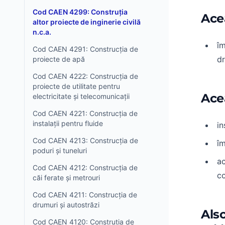
Cod CAEN 4299: Construția
Ace
altor proiecte de inginerie civilă
n.c.a.
îm
Cod CAEN 4291: Construcția de
dr
proiecte de apă
Cod CAEN 4222: Construcția de
proiecte de utilitate pentru
Ace
electricitate și telecomunicații
Cod CAEN 4221: Construcția de
instalații pentru fluide
in
Cod CAEN 4213: Construcția de
îm
poduri și tuneluri
ac
Cod CAEN 4212: Construcția de
co
căi ferate și metrouri
Cod CAEN 4211: Construcția de
drumuri și autostrăzi
Als
Cod CAEN 4120: Construția de