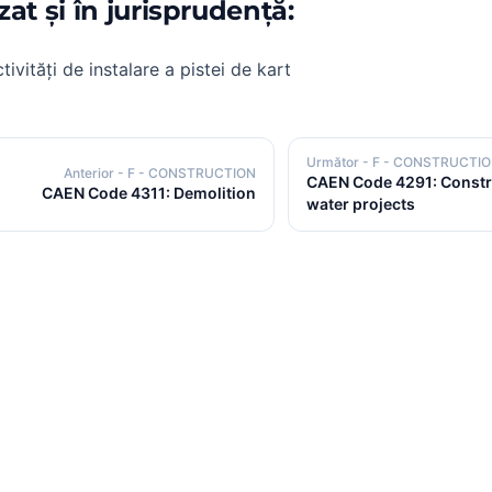
izat și în jurisprudență:
tivități de instalare a pistei de kart
Următor
- F - CONSTRUCTI
Anterior
- F - CONSTRUCTION
CAEN Code 4291: Constr
CAEN Code 4311: Demolition
water projects