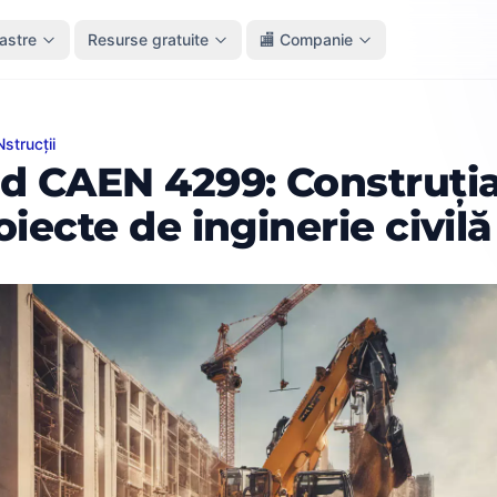
oastre
Resurse gratuite
🏬 Companie
strucții
EN 4299: Construția altor proiecte de inginerie civilă n.c.a
d CAEN 4299: Construția
oiecte de inginerie civilă