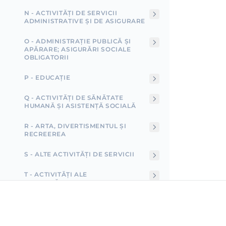
N - ACTIVITĂȚI DE SERVICII
ADMINISTRATIVE ȘI DE ASIGURARE
O - ADMINISTRAȚIE PUBLICĂ ȘI
APĂRARE; ASIGURĂRI SOCIALE
OBLIGATORII
P - EDUCAȚIE
Q - ACTIVITĂȚI DE SĂNĂTATE
HUMANĂ ȘI ASISTENȚĂ SOCIALĂ
R - ARTA, DIVERTISMENTUL ȘI
RECREEREA
S - ALTE ACTIVITĂȚI DE SERVICII
T - ACTIVITĂȚI ALE
GOSPODĂRIILOR CA EMPLOYERI;
ACTIVITĂȚI NEDIFFERENȚIATE ALE
GOSPODĂRIILOR PRIVIND
PRODUCȚIA DE BUNURI ȘI SERVICII
PENTRU PROPRIA UTILIZARE