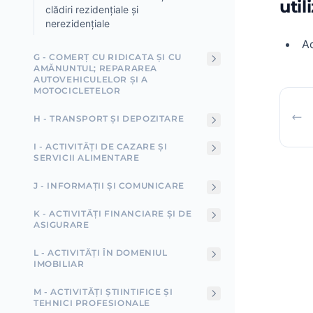
util
clădiri rezidențiale și
nerezidențiale
Ac
G - COMERȚ CU RIDICATA ȘI CU
AMĂNUNTUL; REPARAREA
AUTOVEHICULELOR ȘI A
MOTOCICLETELOR
H - TRANSPORT ȘI DEPOZITARE
I - ACTIVITĂȚI DE CAZARE ȘI
SERVICII ALIMENTARE
J - INFORMAȚII ȘI COMUNICARE
K - ACTIVITĂȚI FINANCIARE ȘI DE
ASIGURARE
L - ACTIVITĂȚI ÎN DOMENIUL
IMOBILIAR
M - ACTIVITĂȚI ȘTIINTIFICE ȘI
TEHNICI PROFESIONALE