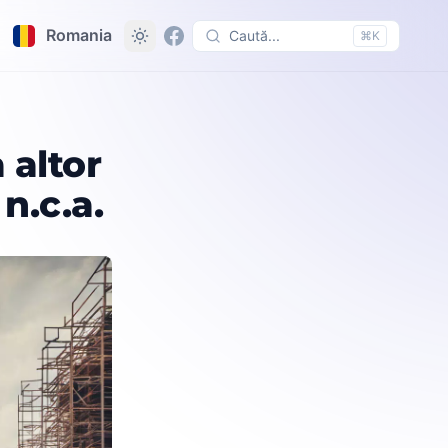
Romania
Caută...
⌘K
.
 altor
 n.c.a.