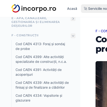
D - FURNIZARE DE ELECTRICITATE,
nutul principal
Acasă
🚀 Serviciile n
GAZE, ABUR ȘI AER CONDIȚIONAT
E - APĂ, CANALIZARE,
GESTIONAREA ȘI ELIMINAREA
DEȘEURILOR
F - CON
Cod CA
F - CONSTRUCȚII
Co
Cod CAEN 4313: Foraj și sondaj
pr
de probe
Cod CAEN 4399: Alte activități
specializate de construcții, n.c.a.
Cod CAEN 4391: Activități de
acoperișuri
Cod CAEN 4339: Alte activități de
finisaj și de finalizare a clădirilor
Cod CAEN 4334: Vopsitorie și
glazurare