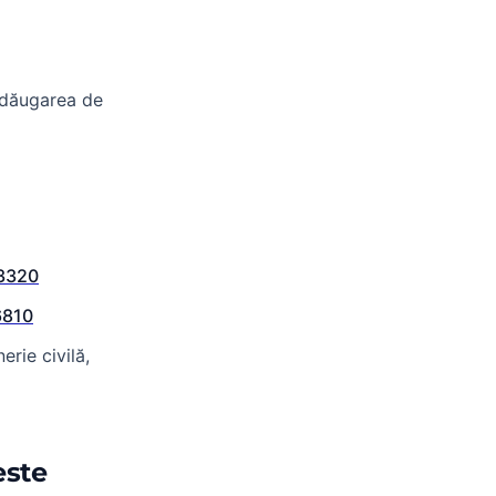
 adăugarea de
3320
6810
rie civilă,
este