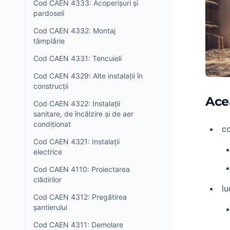
Cod CAEN 4333: Acoperișuri și
pardoseli
Cod CAEN 4332: Montaj
tâmplărie
Cod CAEN 4331: Tencuieli
Cod CAEN 4329: Alte instalații în
construcții
Ace
Cod CAEN 4322: Instalații
sanitare, de încălzire și de aer
condiționat
co
Cod CAEN 4321: Instalații
electrice
Cod CAEN 4110: Proiectarea
clădirilor
lu
Cod CAEN 4312: Pregătirea
șantierului
Cod CAEN 4311: Demolare