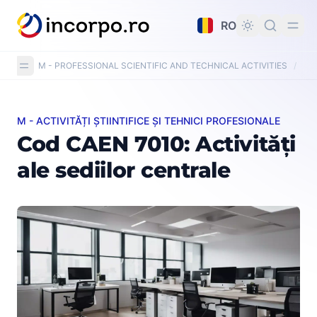
nutul principal
RO
M - PROFESSIONAL SCIENTIFIC AND TECHNICAL ACTIVITIES
/
CAE
M - ACTIVITĂȚI ȘTIINTIFICE ȘI TEHNICI PROFESIONALE
Cod CAEN 7010: Activități ale sediilor centrale
Cod CAEN 7010: Activități
ale sediilor centrale