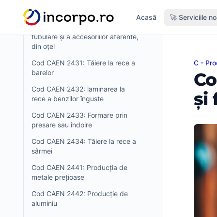
alte metale feroase
nutul principal
Acasă
🚀 Serviciile n
Cod CAEN 2420: Fabricarea
tuburilor, conductelor, profilor
tubulare și a accesoriilor aferente,
din oțel
Cod CAEN 2431: Tăiere la rece a
C - Pro
Cod CA
barelor
Co
Cod CAEN 2432: laminarea la
și
rece a benzilor înguste
Cod CAEN 2433: Formare prin
presare sau îndoire
Cod CAEN 2434: Tăiere la rece a
sârmei
Cod CAEN 2441: Producția de
metale prețioase
Cod CAEN 2442: Producție de
aluminiu