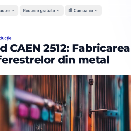
oastre
Resurse gratuite
🏬 Companie
ducție
EN 2512: Fabricarea ușilor și ferestrelor din metal
d CAEN 2512: Fabricarea 
 ferestrelor din metal