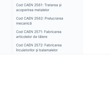
Cod CAEN 2561: Tratarea și
acoperirea metalelor
Cod CAEN 2562: Prelucrarea
mecanică
Cod CAEN 2571: Fabricarea
articolelor de tăiere
Cod CAEN 2572: Fabricarea
încuietorilor și balamalelor
Cod CAEN 2573: Fabricarea
uneltelor
Cod CAEN 2591: Fabricarea de
containere din oțel și similare
Incorpo.ro îți permite să îți înregistrezi și să gestione
Cod CAEN 2592: Fabricarea
afacerea în România, beneficiind de un impozit pe ve
ambalajelor ușoare din metal
doar 1%, în doar 15 minute.
Cod CAEN 2593: Fabricarea de
produse din sârmă, lanțuri și
arcuri