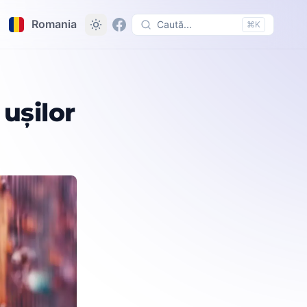
Romania
Caută...
⌘K
ușilor