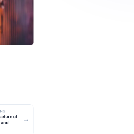
ING
cture of
s and