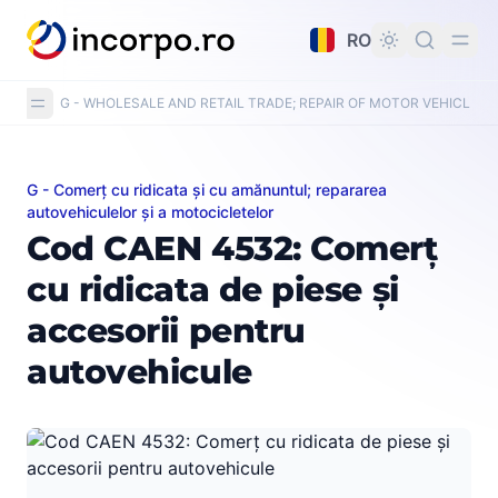
nutul principal
RO
G - WHOLESALE AND RETAIL TRADE; REPAIR OF MOTOR VEHICLE
G - Comerț cu ridicata și cu amănuntul; repararea
Cod CAEN 4532: Comerț cu ridicata de piese și accesor
autovehiculelor și a motocicletelor
Cod CAEN 4532: Comerț
cu ridicata de piese și
accesorii pentru
autovehicule