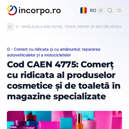
nutul principal
RO
G - WHOLESALE AND RETAIL TRADE; REPAIR OF MOTOR VEHICLE
G - Comerț cu ridicata și cu amănuntul; repararea
Cod CAEN 4775: Comerț cu ridicata al produselor cosmet
autovehiculelor și a motocicletelor
Cod CAEN 4775: Comerț
cu ridicata al produselor
cosmetice și de toaletă în
magazine specializate