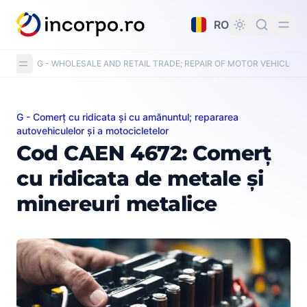
nutul principal
RO
G - WHOLESALE AND RETAIL TRADE; REPAIR OF MOTOR VEHICLE
G - Comerț cu ridicata și cu amănuntul; repararea
Cod CAEN 4672: Comerț cu ridicata de metale și miner
autovehiculelor și a motocicletelor
Cod CAEN 4672: Comerț
cu ridicata de metale și
minereuri metalice