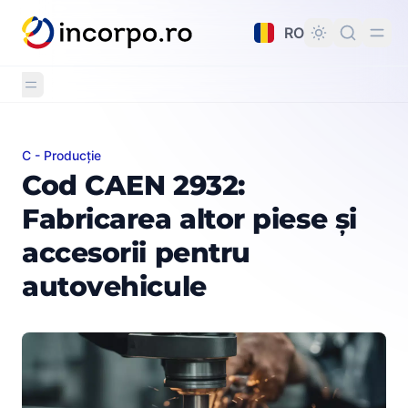
nutul principal
RO
C - Producție
Cod CAEN 2932: Fabricarea altor piese și accesorii pen
Cod CAEN 2932:
Fabricarea altor piese și
accesorii pentru
autovehicule