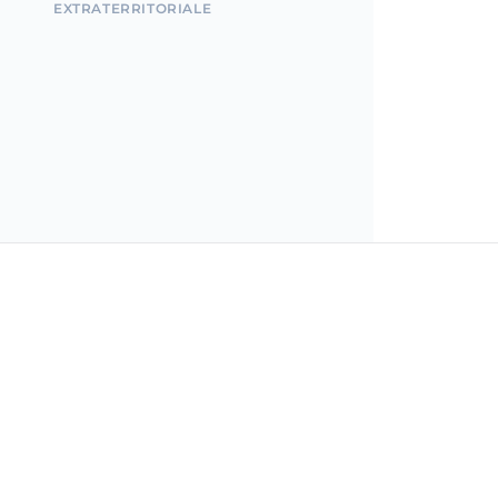
EXTRATERRITORIALE
Incorpo.ro îți permite să îți înregistrezi și să gestione
afacerea în România, beneficiind de un impozit pe ve
doar 1%, în doar 15 minute.