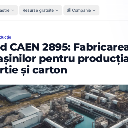
oastre
Resurse gratuite
🏬 Companie
ducție
EN 2895: Fabricarea mașinilor pentru producția de hârtie 
d CAEN 2895: Fabricare
șinilor pentru producți
rtie și carton