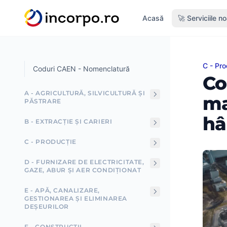
nutul principal
Acasă
🚀 Serviciile n
C - Pro
Cod CA
Coduri CAEN - Nomenclatură
Co
A - AGRICULTURĂ, SILVICULTURĂ ȘI
ma
PĂSTRARE
hâ
B - EXTRACȚIE ȘI CARIERI
C - PRODUCȚIE
D - FURNIZARE DE ELECTRICITATE,
GAZE, ABUR ȘI AER CONDIȚIONAT
E - APĂ, CANALIZARE,
GESTIONAREA ȘI ELIMINAREA
DEȘEURILOR
F - CONSTRUCȚII