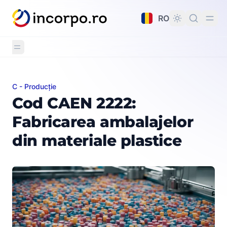
nutul principal
RO
C - Producție
Cod CAEN 2222: Fabricarea ambalajelor din materiale pl
Cod CAEN 2222:
Fabricarea ambalajelor
din materiale plastice