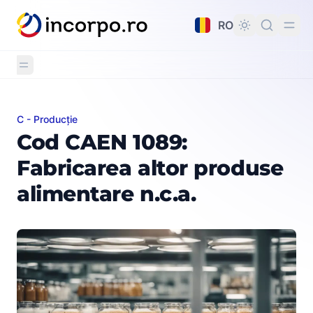
nutul principal
RO
C - Producție
Cod CAEN 1089: Fabricarea altor produse alimentare n.c
Cod CAEN 1089:
Fabricarea altor produse
alimentare n.c.a.