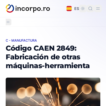
do principal
ES
C - MANUFACTURA
Código CAEN 2849: Fabricación de otras máquinas-he
Código CAEN 2849:
Fabricación de otras
máquinas-herramienta