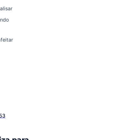
alisar
endo
feitar
53
iza para