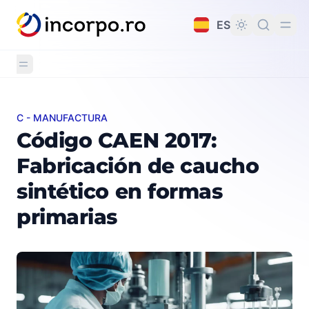
do principal
ES
C - MANUFACTURA
Código CAEN 2017: Fabricación de caucho sintético en
Código CAEN 2017:
Fabricación de caucho
sintético en formas
primarias