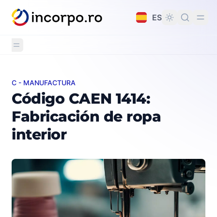
do principal
ES
C - MANUFACTURA
Código CAEN 1414: Fabricación de ropa interior
Código CAEN 1414:
Fabricación de ropa
interior