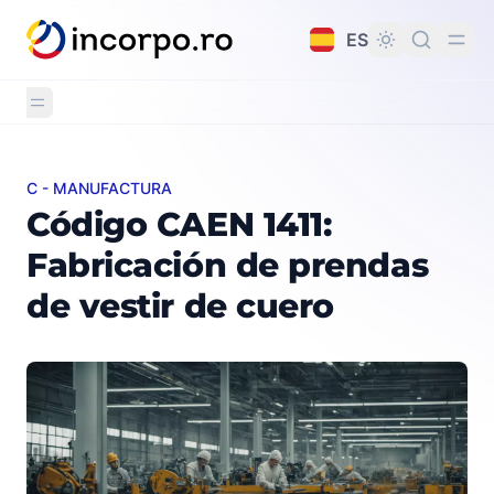
do principal
ES
C - MANUFACTURA
Código CAEN 1411: Fabricación de prendas de vestir de
Código CAEN 1411:
Fabricación de prendas
de vestir de cuero