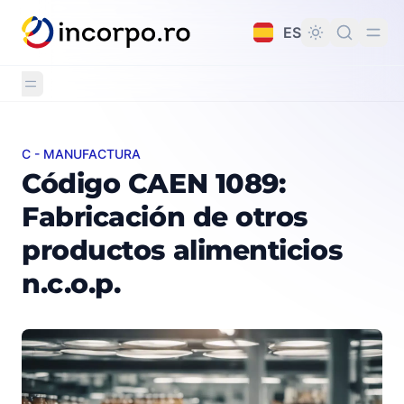
do principal
ES
C - MANUFACTURA
Código CAEN 1089: Fabricación de otros productos alime
Código CAEN 1089:
Fabricación de otros
productos alimenticios
n.c.o.p.