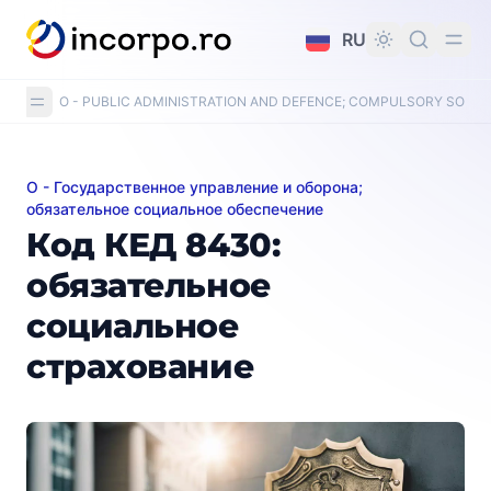
вному контенту
RU
O - PUBLIC ADMINISTRATION AND DEFENCE; COMPULSORY SOCIA
О - Государственное управление и оборона;
Код КЕД 8430: обязательное социальное страхован
обязательное социальное обеспечение
Код КЕД 8430:
обязательное
социальное
страхование