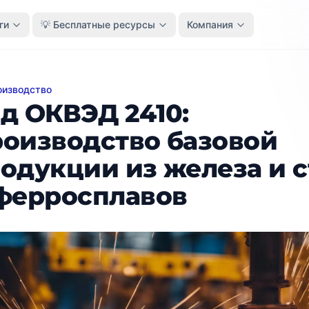
ги
💡 Бесплатные ресурсы
Компания
оизводство
КВЭД 2410: Производство базовой продукции из желе
д ОКВЭД 2410:
оизводство базовой
одукции из железа и 
ферросплавов