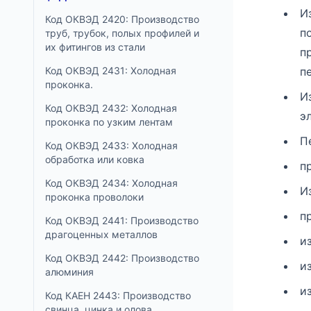
И
Код ОКВЭД 2420: Производство
п
труб, трубок, полых профилей и
их фитингов из стали
п
Код ОКВЭД 2431: Холодная
п
проконка.
И
Код ОКВЭД 2432: Холодная
э
проконка по узким лентам
П
Код ОКВЭД 2433: Холодная
обработка или ковка
п
Код ОКВЭД 2434: Холодная
И
проконка проволоки
п
Код ОКВЭД 2441: Производство
драгоценных металлов
и
Код ОКВЭД 2442: Производство
и
алюминия
и
Код КАЕН 2443: Производство
свинца, цинка и олова