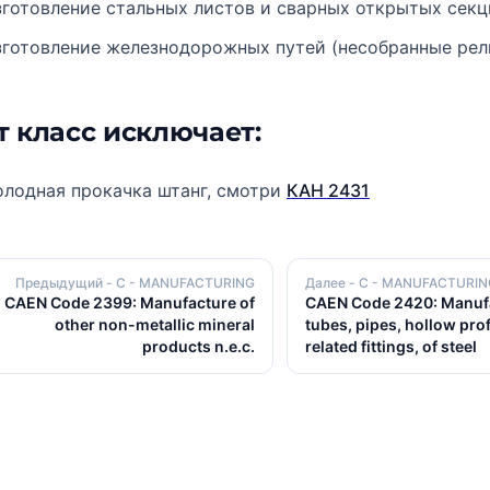
зготовление стальных листов и сварных открытых секц
зготовление железнодорожных путей (несобранные рел
т класс исключает:
олодная прокачка штанг, смотри
КАН 2431
Предыдущий
- C - MANUFACTURING
Далее
- C - MANUFACTURIN
CAEN Code 2399: Manufacture of
CAEN Code 2420: Manufa
other non-metallic mineral
tubes, pipes, hollow prof
products n.e.c.
related fittings, of steel