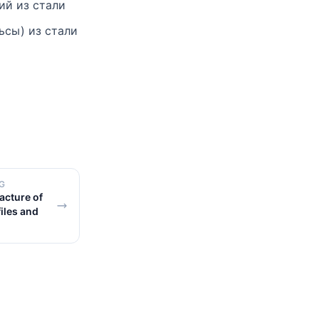
ий из стали
ьсы) из стали
G
cture of
iles and