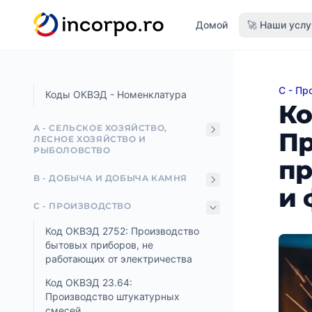
вному контенту
Домой
🚀 Наши услу
C - Пр
Код О
Коды ОКВЭД - Номенклатура
Ко
A - СЕЛЬСКОЕ ХОЗЯЙСТВО,
Пр
ЛЕСНОЕ ХОЗЯЙСТВО И
РЫБОЛОВСТВО
пр
B - ДОБЫЧА И ДОБЫЧА КАМНЯ
и 
C - ПРОИЗВОДСТВО
Код ОКВЭД 2752: Производство
бытовых приборов, не
работающих от электричества
Код ОКВЭД 23.64:
Производство штукатурных
смесей