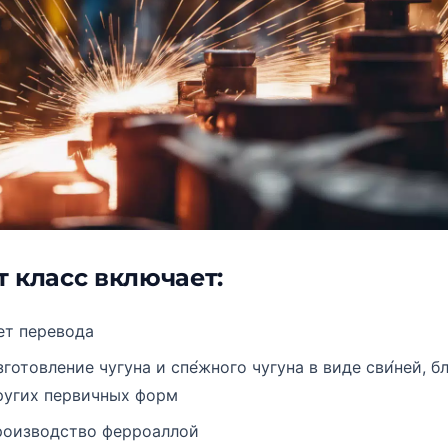
т класс включает:
ет перевода
зготовление чугуна и спе́жного чугуна в виде сви́ней, б
ругих первичных форм
роизводство ферроаллой