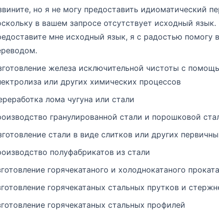
звините, но я не могу предоставить идиоматический пе
оскольку в вашем запросе отсутствует исходный язык.
редоставите мне исходный язык, я с радостью помогу 
ереводом.
зготовление железа исключительной чистоты с помощ
лектролиза или других химических процессов
ереработка лома чугуна или стали
роизводство гранулированной стали и порошковой ста
зготовление стали в виде слитков или других первичн
роизводство полуфабрикатов из стали
зготовление горячекатаного и холоднокатаного проката
зготовление горячекатаных стальных прутков и стержн
зготовление горячекатаных стальных профилей