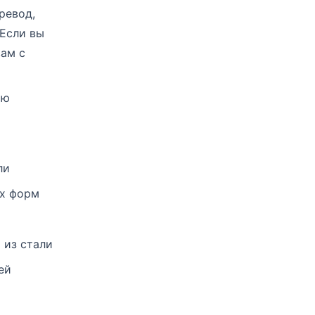
ревод,
 Если вы
вам с
ью
ли
ых форм
 из стали
ей