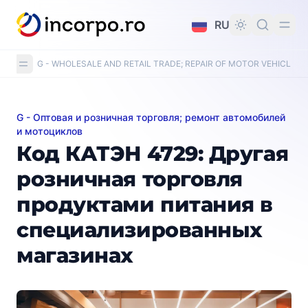
вному контенту
RU
G - WHOLESALE AND RETAIL TRADE; REPAIR OF MOTOR VEHICLE
G - Оптовая и розничная торговля; ремонт автомобилей
Код КАТЭН 4729: Другая розничная торговля прод
и мотоциклов
Код КАТЭН 4729: Другая
розничная торговля
продуктами питания в
специализированных
магазинах