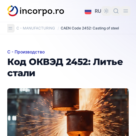
вному контенту
RU
C - MANUFACTURING
/
CAEN Code 2452: Casting of steel
C - Производство
Код ОКВЭД 2452: Литье стали
Код ОКВЭД 2452: Литье
стали