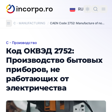
вному контенту
RU
C - MANUFACTURING
/
CAEN Code 2752: Manufacture of non-electric domestic appliances
C - Производство
Код ОКВЭД 2752: Производство бытовых приборов,
Код ОКВЭД 2752:
Производство бытовых
приборов, не
работающих от
электричества