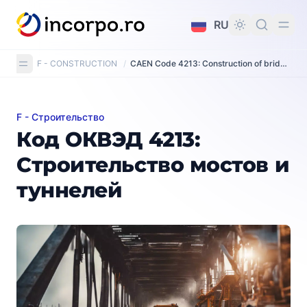
вному контенту
RU
F - CONSTRUCTION
/
CAEN Code 4213: Construction of bridges and tunnels
F - Строительство
Код ОКВЭД 4213: Строительство мостов и туннелей
Код ОКВЭД 4213:
Строительство мостов и
туннелей