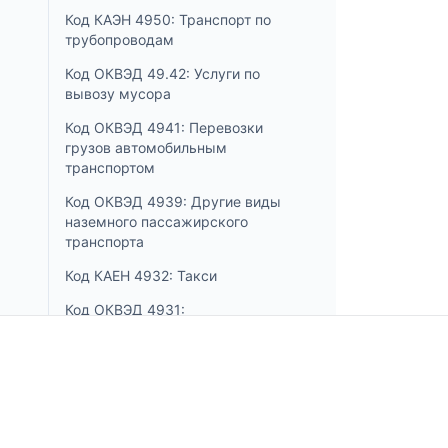
Код КАЭН 4950: Транспорт по
трубопроводам
Код ОКВЭД 49.42: Услуги по
вывозу мусора
Код ОКВЭД 4941: Перевозки
грузов автомобильным
транспортом
Код ОКВЭД 4939: Другие виды
наземного пассажирского
транспорта
Код КАЕН 4932: Такси
Код ОКВЭД 4931:
Пассажирские наземные
перевозки в городах и
пригородах
Код ОКВЭД 4920: Грузовые
Incorpo.ro позволяет зарегистрировать и управля
железнодорожные перевозки
бизнесом в Румынии, а также воспользоваться