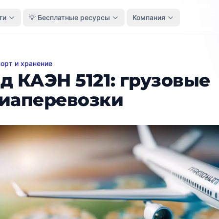
ги
💡 Бесплатные ресурсы
Компания
орт и хранение
АЭН 5121: грузовые авиаперевозки
д КАЭН 5121: грузовые
иаперевозки