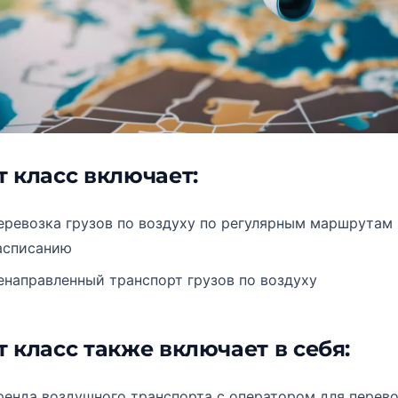
т класс включает:
еревозка грузов по воздуху по регулярным маршрутам 
асписанию
енаправленный транспорт грузов по воздуху
т класс также включает в себя:
ренда воздушного транспорта с оператором для перево