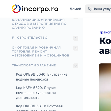
D - ЭЛЕКТРИЧЕСТВО, ГАЗ, ПАР И
вному контенту
КОНДИЦИОНИРОВАНИЕ ВОЗДУХА
Домой
🚀 Наши услу
О - ВОДОСНАБЖЕНИЕ,
КАНАЛИЗАЦИЯ, УТИЛИЗАЦИЯ
ОТХОДОВ И МЕРОПРИЯТИЯ ПО
САНИРУРОВАНИЮ
Трансп
Код К
Ко
F - СТРОИТЕЛЬСТВО
ав
G - ОПТОВАЯ И РОЗНИЧНАЯ
ТОРГОВЛЯ; РЕМОНТ
АВТОМОБИЛЕЙ И МОТОЦИКЛОВ
ТРАНСПОРТ И ХРАНЕНИЕ
Код ОКВЭД 5040: Внутренние
водные перевозки
Код КАЕН 5320: Другая
почтовая и курьерская
деятельность
Код ОКВЭД 5310: Почтовая
деятельность в рамках