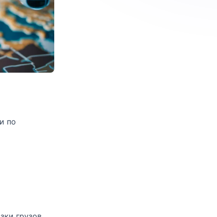
и по
зки грузов