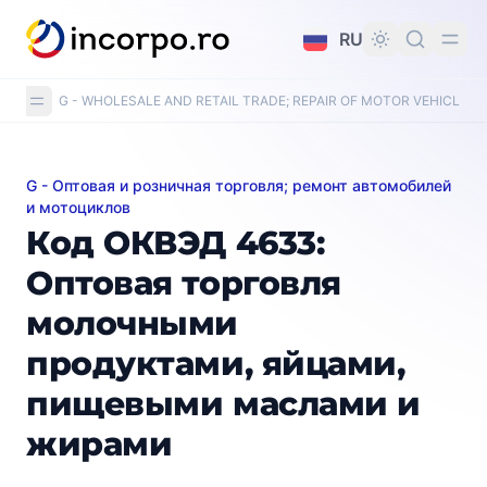
вному контенту
RU
G - WHOLESALE AND RETAIL TRADE; REPAIR OF MOTOR VEHICLE
G - Оптовая и розничная торговля; ремонт автомобилей
Код ОКВЭД 4633: Оптовая торговля молочными пр
и мотоциклов
Код ОКВЭД 4633:
Оптовая торговля
молочными
продуктами, яйцами,
пищевыми маслами и
жирами