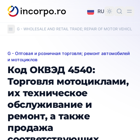
вному контенту
RU
G - WHOLESALE AND RETAIL TRADE; REPAIR OF MOTOR VEHICLE
G - Оптовая и розничная торговля; ремонт автомобилей
Код ОКВЭД 4540: Торговля мотоциклами, их технич
и мотоциклов
Код ОКВЭД 4540:
Торговля мотоциклами,
их техническое
обслуживание и
ремонт, а также
продажа
соответствующих