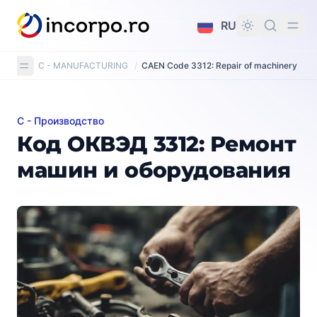
вному контенту
RU
C - MANUFACTURING
/
CAEN Code 3312: Repair of machinery
C - Производство
Код ОКВЭД 3312: Ремонт машин и оборудования
Код ОКВЭД 3312: Ремонт
машин и оборудования